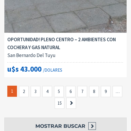
OPORTUNIDAD! PLENO CENTRO – 2 AMBIENTES CON
COCHERA Y GAS NATURAL
San Bernardo Del Tuyu
u$s 43.000
/DOLARES
1
2
3
4
5
6
7
8
9
…
Siguiente
15
MOSTRAR
BUSCAR