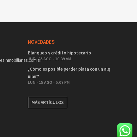
NOVEDADES
Blanqueo y crédito hipotecario
JUE - 25 AGO - 10:39 AM
sinmobiliarias.com.ar
¿Cómo es posible perder plata con un alq
uiler?
LUN - 15 AGO - 5:07 PM
MÁS ARTÍCULOS