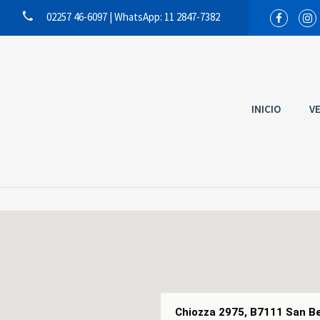
02257 46-6097 | WhatsApp: 11 2847-7382
INICIO
V
Chiozza 2975, B7111 San Be