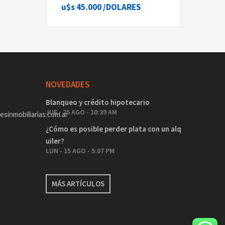
u$s 45.000
/DOLARES
NOVEDADES
Blanqueo y crédito hipotecario
JUE - 25 AGO - 10:39 AM
sinmobiliarias.com.ar
¿Cómo es posible perder plata con un alq
uiler?
LUN - 15 AGO - 5:07 PM
MÁS ARTÍCULOS