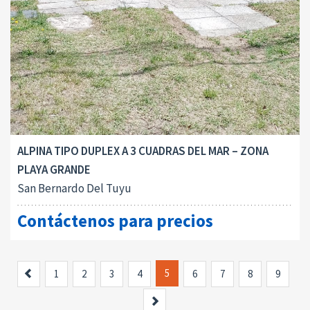
ALPINA TIPO DUPLEX A 3 CUADRAS DEL MAR – ZONA
PLAYA GRANDE
San Bernardo Del Tuyu
Contáctenos para precios
Anterior
5
1
2
3
4
6
7
8
9
Siguiente