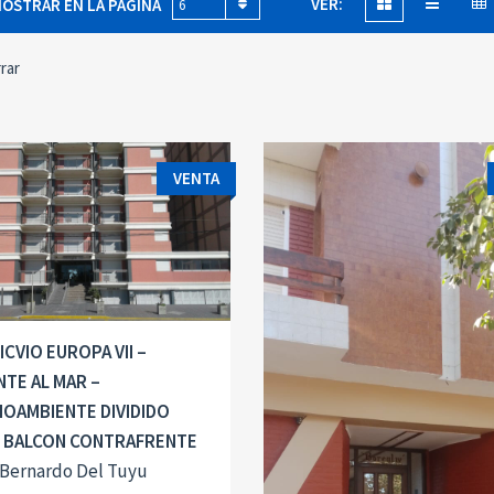
VER:
OSTRAR EN LA PÁGINA
6
rar
VENTA
ICVIO EUROPA VII –
NTE AL MAR –
OAMBIENTE DIVIDIDO
 BALCON CONTRAFRENTE
 Bernardo Del Tuyu