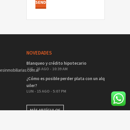
NOVEDADES
Blanqueo y crédito hipotecario
JUE - 25 AGO - 10:39 AM
sinmobiliarias.com.ar
¿Cómo es posible perder plata con un alq
uiler?
LUN - 15 AGO - 5:07 PM
MÁS ARTÍCULOS