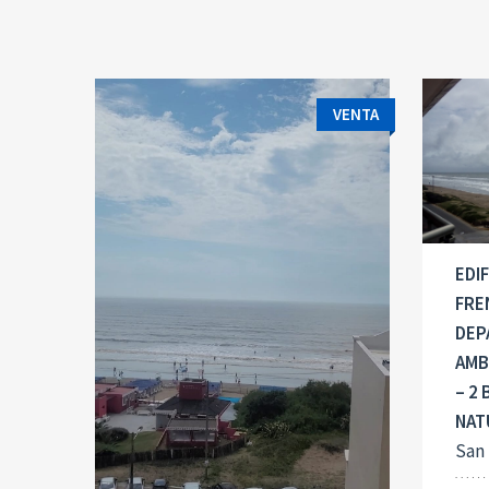
VENTA
EDIF
FRE
DEP
AMB
– 2
NAT
San