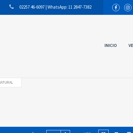
02257 46-6097 | WhatsApp: 11 2847-7382
INICIO
V
NATURAL