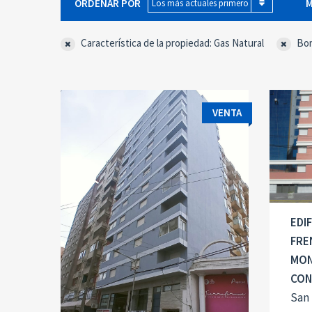
ORDENAR POR
M
Los más actuales primero
Característica de la propiedad: Gas Natural
Bor
VENTA
EDIF
FRE
MON
CON
San