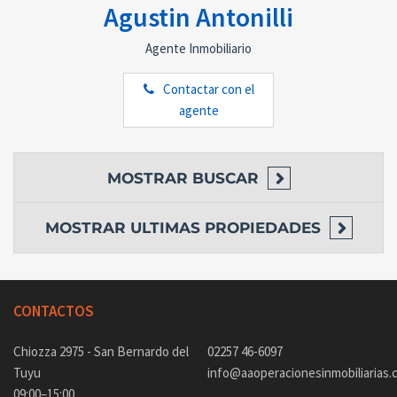
Agustin Antonilli
Agente Inmobiliario
Contactar con el
agente
MOSTRAR
BUSCAR
MOSTRAR
ULTIMAS PROPIEDADES
CONTACTOS
Chiozza 2975 - San Bernardo del
02257 46-6097
Tuyu
info@aaoperacionesinmobiliarias.
09:00–15:00