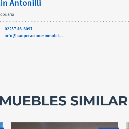
in Antonilli
biliario
02257 46-6097
info@aaoperacionesinmobiliarias.com.ar
NMUEBLES SIMILAR