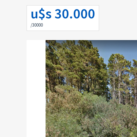
u$s 30.000
/30000