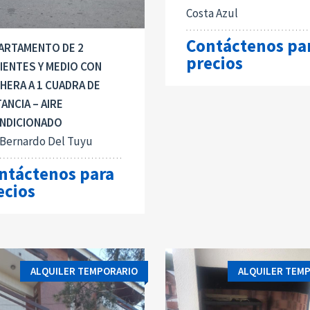
Costa Azul
Contáctenos pa
ARTAMENTO DE 2
precios
IENTES Y MEDIO CON
HERA A 1 CUADRA DE
ANCIA – AIRE
NDICIONADO
 Bernardo Del Tuyu
ntáctenos para
ecios
ALQUILER TEMPORARIO
ALQUILER TEM