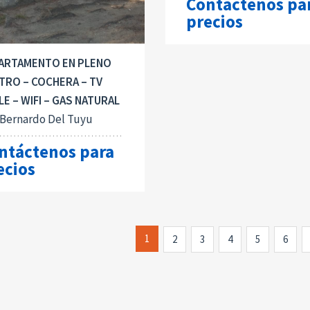
Contáctenos pa
precios
ARTAMENTO EN PLENO
TRO – COCHERA – TV
LE – WIFI – GAS NATURAL
 Bernardo Del Tuyu
ntáctenos para
ecios
1
2
3
4
5
6