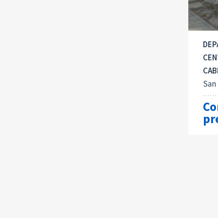
DEP
CEN
CAB
San
Co
pr