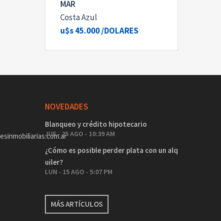
MAR
Costa Azul
u$s 45.000
/DOLARES
NOVEDADES
Blanqueo y crédito hipotecario
JUE - 25 AGO - 10:39 AM
sinmobiliarias.com.ar
¿Cómo es posible perder plata con un alq
uiler?
LUN - 15 AGO - 5:07 PM
MÁS ARTÍCULOS