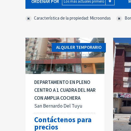
ORDENAR POR
M
Los más actuales primero
Característica de la propiedad: Microondas
Bor
ALQUILER TEMPORARIO
DEPARTAMENTO EN PLENO
CENTRO A 1 CUADRA DEL MAR
CON AMPLIA COCHERA
San Bernardo Del Tuyu
Contáctenos para
precios